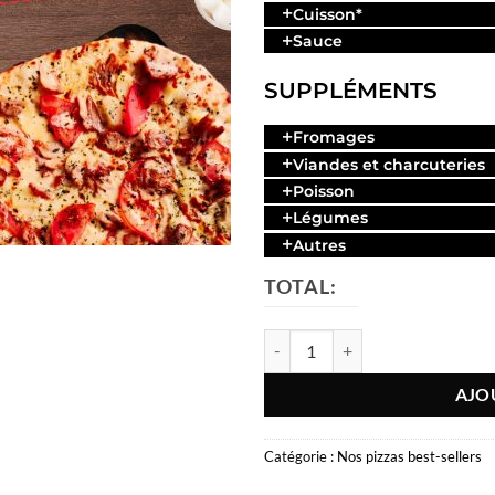
Cuisson
*
Sauce
SUPPLÉMENTS
Fromages
Viandes et charcuteries
Poisson
Légumes
Autres
TOTAL:
quantité de La Kebab
AJO
Catégorie :
Nos pizzas best-sellers