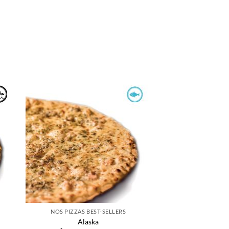
NOS PIZZAS BEST-SELLERS
NOS PIZZAS B
Alaska
Méditéra